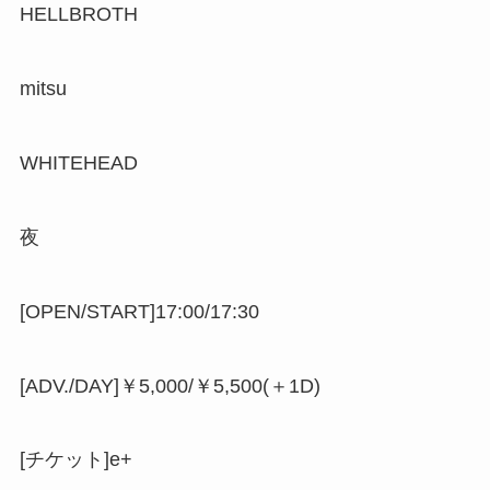
HELLBROTH
mitsu
WHITEHEAD
夜
[OPEN/START]17:00/17:30
[ADV./DAY]￥5,000/￥5,500(＋1D)
[チケット]e+