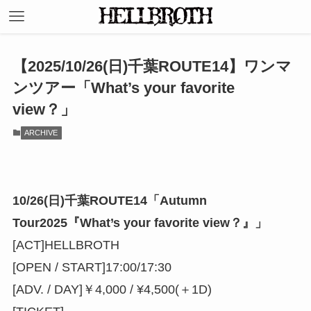
【2025/10/26(日)千葉ROUTE14】ワンマ
ンツアー「What’s your favorite
view？」
ARCHIVE
10/26(日)千葉ROUTE14「Autumn
Tour2025『What’s your favorite view？』」
[ACT]HELLBROTH
[OPEN / START]17:00/17:30
[ADV. / DAY]￥4,000 / ¥4,500(＋1D)