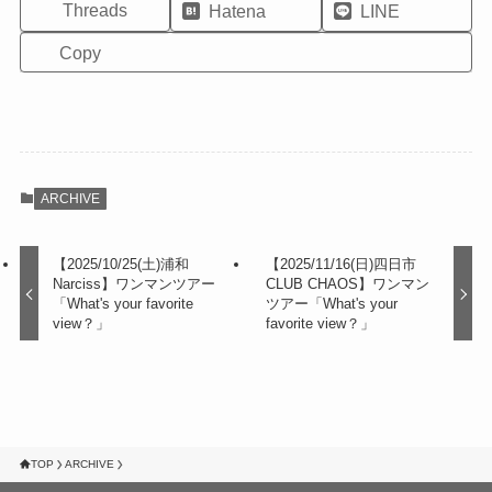
Threads
Hatena
LINE
Copy
ARCHIVE
【2025/10/25(土)浦和
【2025/11/16(日)四日市
Narciss】ワンマンツアー
CLUB CHAOS】ワンマン
「What's your favorite
ツアー「What's your
view？」
favorite view？」
TOP
ARCHIVE